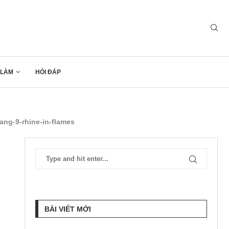
 LÀM
HỎI ĐÁP
hang-9-rhine-in-flames
BÀI VIẾT MỚI