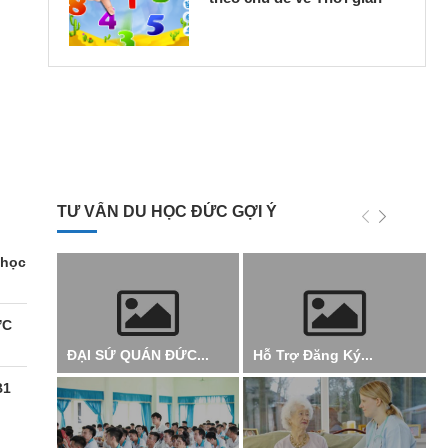
TƯ VẤN DU HỌC ĐỨC GỢI Ý
 học
ỰC
ĐẠI SỨ QUÁN ĐỨC...
Hỗ Trợ Đăng Ký...
B1