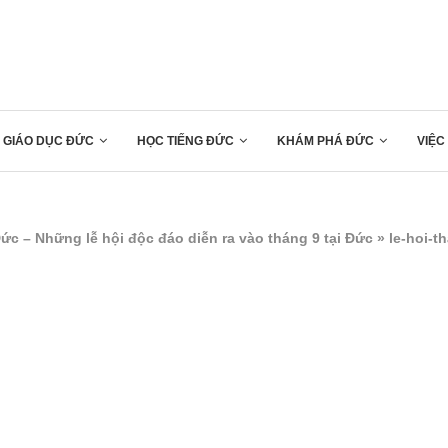
GIÁO DỤC ĐỨC
HỌC TIẾNG ĐỨC
KHÁM PHÁ ĐỨC
VIỆC
ức – Những lễ hội độc đáo diễn ra vào tháng 9 tại Đức
»
le-hoi-t