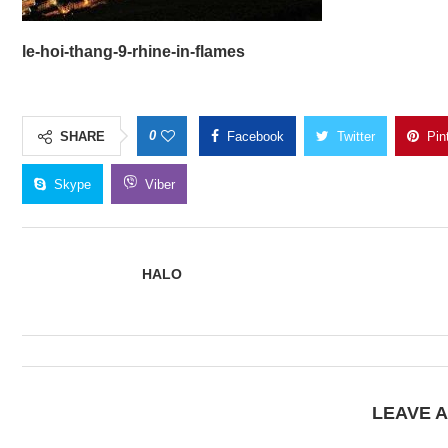
le-hoi-thang-9-rhine-in-flames
0
SHARE
Facebook
Twitter
Pin
Skype
Viber
HALO
LEAVE 