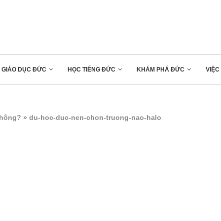
GIÁO DỤC ĐỨC
HỌC TIẾNG ĐỨC
KHÁM PHÁ ĐỨC
VIỆC
không?
»
du-hoc-duc-nen-chon-truong-nao-halo