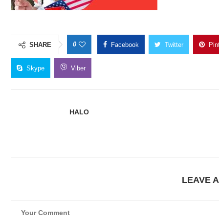
0
SHARE
Facebook
Twitter
Pin
Skype
Viber
HALO
LEAVE 