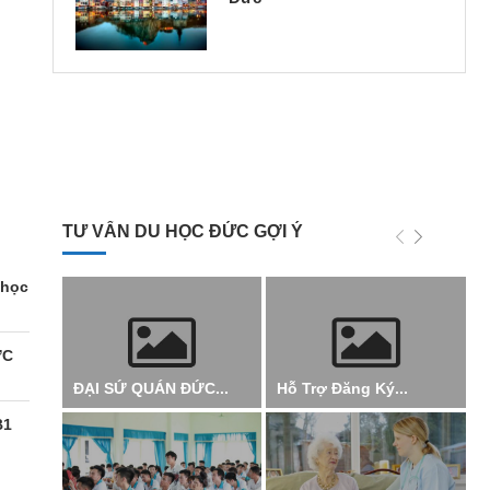
TƯ VẤN DU HỌC ĐỨC GỢI Ý
 học
ỰC
ĐẠI SỨ QUÁN ĐỨC...
Hỗ Trợ Đăng Ký...
B1